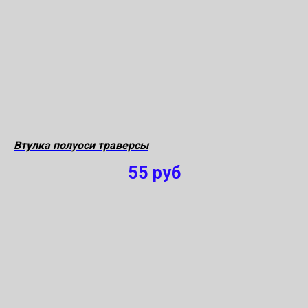
Втулка полуоси траверсы
55
руб