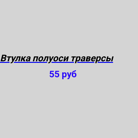
Втулка полуоси траверсы
55
руб