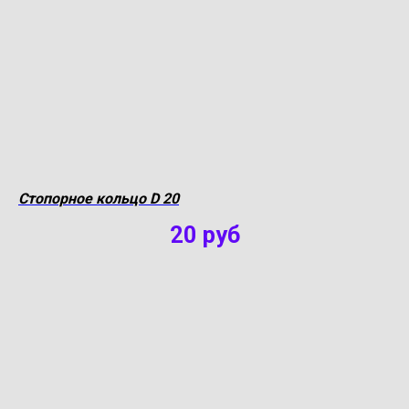
Стопорное кольцо D 20
20
руб