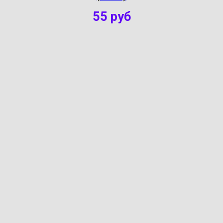
55
руб