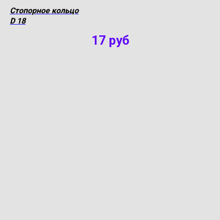
Стопорное кольцо
D 18
17
руб