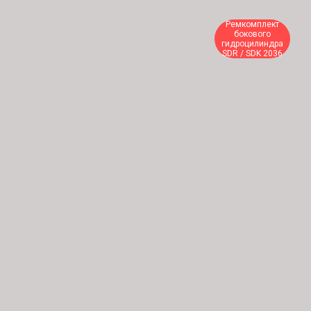
Ремкомплект
бокового
гидроцилиндра
SDR / SDK 2036