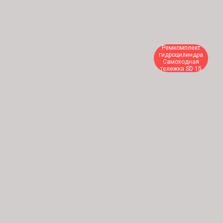
Ремкомплект
гидроцилиндра
Самоходная
тележка SD 15